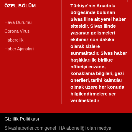
ÖZEL BÖLÜM
Türkiye'nin Anadolu
bölgesinde bulunan
Sivas iline ait yerel haber
Hava Durumu
sitesidir. Sivas ilinde
Corona Virüs
yaşanan gelişmeleri
ekibimiz son dakika
Habercilik
olarak sizlere
Haber Ajanslari
sunmaktadır.
Sivas haber
başlıkları ile birlikte
nöbetçi eczane,
konaklama bilgileri, gezi
önerileri, tarihi kalıntılar
olmak üzere her konuda
bilgilendirmelere yer
verilmektedir.
Gizlilik Politikası
Sivashaberler.com genel İHA aboneliği olan medya