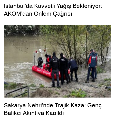
İstanbul’da Kuvvetli Yağış Bekleniyor:
AKOM’dan Önlem Çağrısı
Sakarya Nehri’nde Trajik Kaza: Genç
Balıkçı Akıntıya Kapıldı