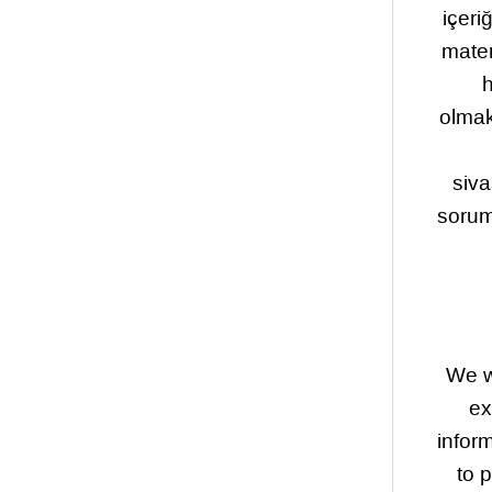
içeri
mater
h
olmak
siva
sorum
We wi
ex
infor
to 