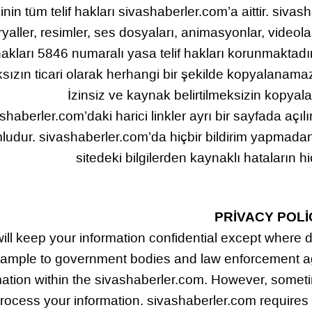
ğinin tüm telif hakları sivashaberler.com’a aittir. siva
yaller, resimler, ses dosyaları, animasyonlar, videola
akları 5846 numaralı yasa telif hakları korunmaktadır
sızın ticari olarak herhangi bir şekilde kopyalanama
İzinsiz ve kaynak belirtilmeksizin kopya
shaberler.com’daki harici linkler ayrı bir sayfada açı
ludur. sivashaberler.com’da hiçbir bildirim yapmadan,
sitedeki bilgilerden kaynaklı hataların h
PRİVACY POLİ
ll keep your information confidential except where di
ample to government bodies and law enforcement age
mation within the sivashaberler.com. However, someti
process your information. sivashaberler.com requires th