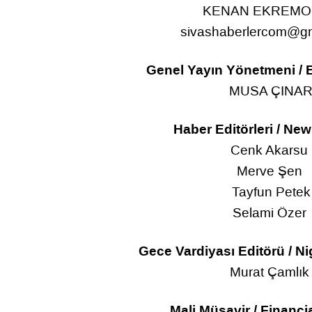
KENAN EKREM
sivashaberlercom@g
Genel Yayın Yönetmeni / E
MUSA ÇINA
Haber Editörleri / New
Cenk Akarsu
Merve Şen
Tayfun Petek
Selami Özer
Gece Vardiyası Editörü / Nig
Murat Çamlı
Mali Müşavir / Financi