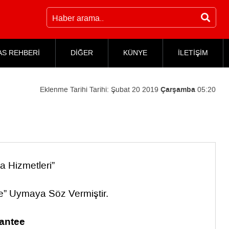
AS REHBERİ
DİĞER
KÜNYE
İLETİŞİM
Eklenme Tarihi Tarihi:
Şubat 20 2019
Çarşamba
05:20
a Hizmetleri”
ne” Uymaya Söz Vermiştir.
rantee