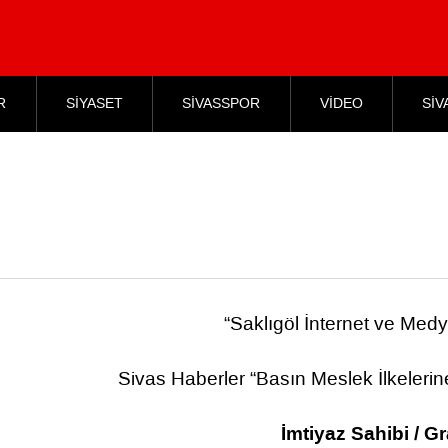
R
SİYASET
SİVASSPOR
VİDEO
SİV
“Saklıgöl İnternet ve Medy
Sivas Haberler “Basın Meslek İlkeleri
İmtiyaz Sahibi / G