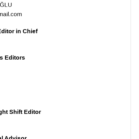
OĞLU
mail.com
ditor in Chief
R
s Editors
ht Shift Editor
k
al Advisor