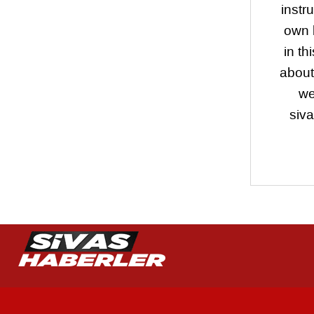
instr
own 
in t
about
we
siva