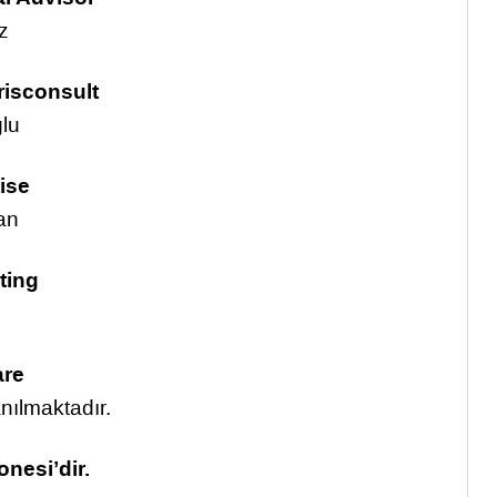
z
risconsult
lu
ise
an
ting
are
nılmaktadır.
nesi’dir.