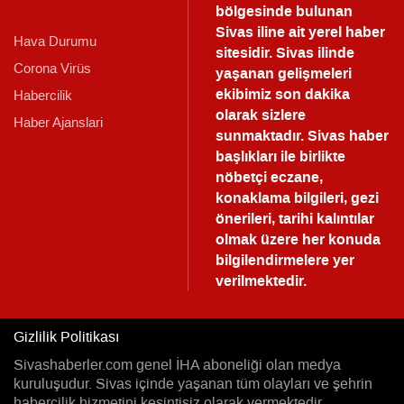
bölgesinde bulunan
Sivas iline ait yerel haber
Hava Durumu
sitesidir. Sivas ilinde
Corona Virüs
yaşanan gelişmeleri
ekibimiz son dakika
Habercilik
olarak sizlere
Haber Ajanslari
sunmaktadır.
Sivas haber
başlıkları ile birlikte
nöbetçi eczane,
konaklama bilgileri, gezi
önerileri, tarihi kalıntılar
olmak üzere her konuda
bilgilendirmelere yer
verilmektedir.
Gizlilik Politikası
Sivashaberler.com genel İHA aboneliği olan medya
kuruluşudur. Sivas içinde yaşanan tüm olayları ve şehrin
habercilik hizmetini kesintisiz olarak vermektedir.