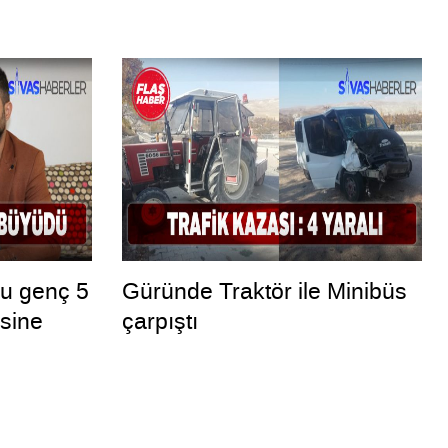
ru genç 5
Güründe Traktör ile Minibüs
esine
çarpıştı