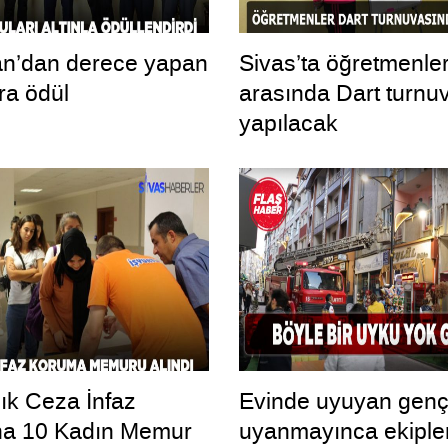
an’dan derece yapan
Sivas’ta öğretmenle
ra ödül
arasında Dart turnu
yapılacak
ık Ceza İnfaz
Evinde uyuyan gen
a 10 Kadın Memur
uyanmayınca ekiple