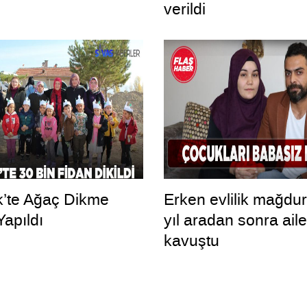
verildi
’te Ağaç Dikme
Erken evlilik mağdu
Yapıldı
yıl aradan sonra ail
kavuştu