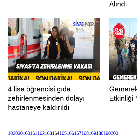
Alındı
4 lise öğrencisi gıda
Gemerek
zehirlenmesinden dolayı
Etkinliği 
hastaneye kaldırıldı
10
20
30
160
161
162
163
164
165
166
167
168
169
180
190
200