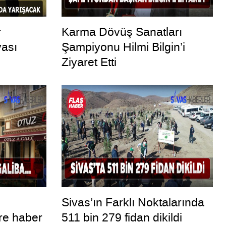
r
Karma Dövüş Sanatları
vası
Şampiyonu Hilmi Bilgin’i
Ziyaret Etti
ç
Sivas’ın Farklı Noktalarında
re haber
511 bin 279 fidan dikildi