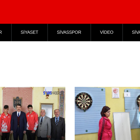
R
SİYASET
SİVASSPOR
VİDEO
SİV