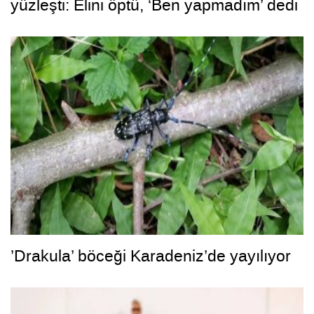
yüzleşti: Elini öptü, ‘Ben yapmadım’ dedi
’Drakula’ böceği Karadeniz’de yayılıyor