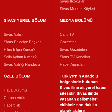
Sivas İlkokulları
Sivas Merkez Köyleri
SİVAS YEREL BÖLÜM
MEDYA BÖLÜMÜ
Sivas Valisi
Canlı TV
Sivas Belediye Başkanı
Gazeteler
Hilmi Bilgin Kimdir?
Sivas Gazeteleri
Salih Ayhan Kimdir?
Sivas TV Kanalları
Sivas Valiliği Randevu
Haber Ajanslari
ÖZEL BÖLÜM
Türkiye'nin Anadolu
bölgesinde bulunan
Sivas iline ait yerel haber
Hava Durumu
sitesidir. Sivas ilinde
Corona Virüs
yaşanan gelişmeleri
ekibimiz son dakika
Habercilik
olarak sizlere