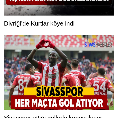
Divriği’de Kurtlar köye indi
Sivasspor attığı gollerle konuşuluyor