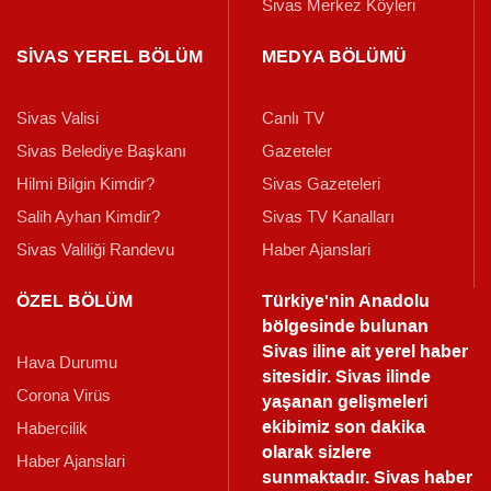
Sivas Merkez Köyleri
SİVAS YEREL BÖLÜM
MEDYA BÖLÜMÜ
Sivas Valisi
Canlı TV
Sivas Belediye Başkanı
Gazeteler
Hilmi Bilgin Kimdir?
Sivas Gazeteleri
Salih Ayhan Kimdir?
Sivas TV Kanalları
Sivas Valiliği Randevu
Haber Ajanslari
ÖZEL BÖLÜM
Türkiye'nin Anadolu
bölgesinde bulunan
Sivas iline ait yerel haber
Hava Durumu
sitesidir. Sivas ilinde
Corona Virüs
yaşanan gelişmeleri
ekibimiz son dakika
Habercilik
olarak sizlere
Haber Ajanslari
sunmaktadır.
Sivas haber