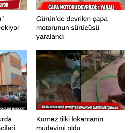
ı”
Gürün’de devrilen çapa
çekiyor
motorunun sürücüsü
yaralandı
urda
Kurnaz tilki lokantanın
ileri
müdavimi oldu