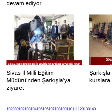
devam ediyor
Sivas İl Milli Eğitim
Şarkışla k
Müdürü’nden Şarkışla’ya
kurslara o
ziyaret
10
20
30
102
103
104
105
106
107
108
109
110
111
120
130
140