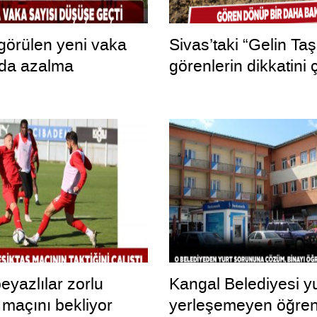
 görülen yeni vaka
Sivas’taki “Gelin Taş
nda azalma
görenlerin dikkatini 
eyazlılar zorlu
Kangal Belediyesi y
 maçını bekliyor
yerleşemeyen öğrenc