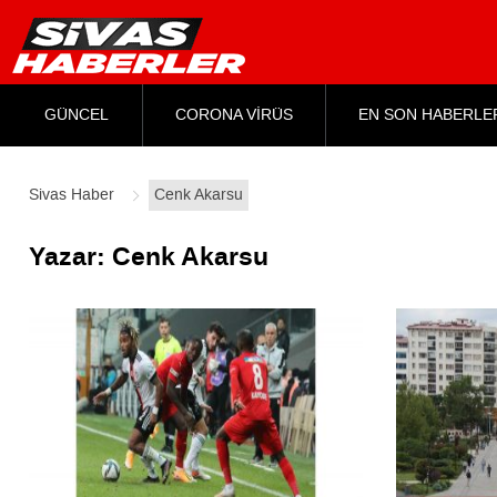
GÜNCEL
CORONA VİRÜS
EN SON HABERLE
Sivas Haber
Cenk Akarsu
Yazar:
Cenk Akarsu