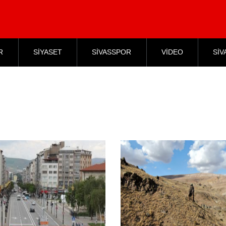
R
SİYASET
SİVASSPOR
VİDEO
SİV