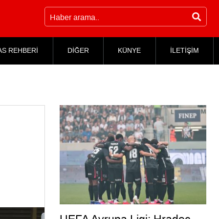
AS REHBERİ
DİĞER
KÜNYE
İLETİŞİM