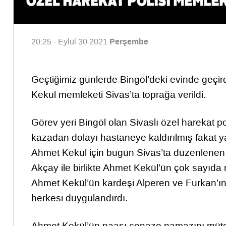
Perşembe
20:25 - Eylül 30 2021
Geçtiğimiz günlerde Bingöl’deki evinde geçir
Kekül memleketi Sivas’ta toprağa verildi.
Görev yeri Bingöl olan Sivaslı özel harekat p
kazadan dolayı hastaneye kaldırılmış fakat 
Ahmet Kekül için bugün Sivas’ta düzenlene
Akçay ile birlikte Ahmet Kekül’ün çok sayıda
Ahmet Kekül’ün kardeşi Alperen ve Furkan’ın
herkesi duygulandırdı.
Ahmet Kekül’ün naaşı cenaze namazını müteak