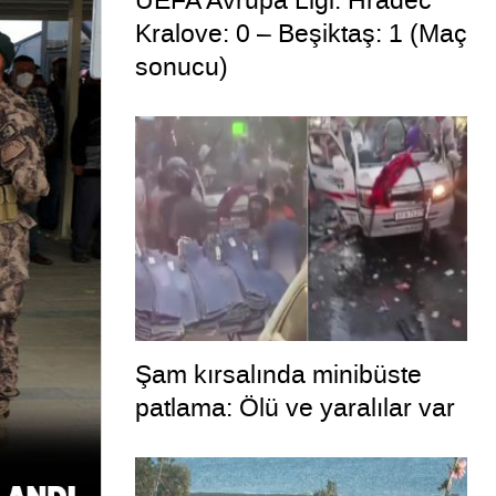
UEFA Avrupa Ligi: Hradec
Kralove: 0 – Beşiktaş: 1 (Maç
sonucu)
Şam kırsalında minibüste
patlama: Ölü ve yaralılar var