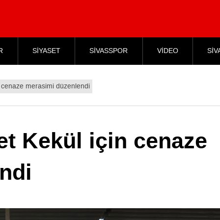
R
SİYASET
SİVASSPOR
VİDEO
SİV
in cenaze merasimi düzenlendi
et Kekül için cenaze
ndi