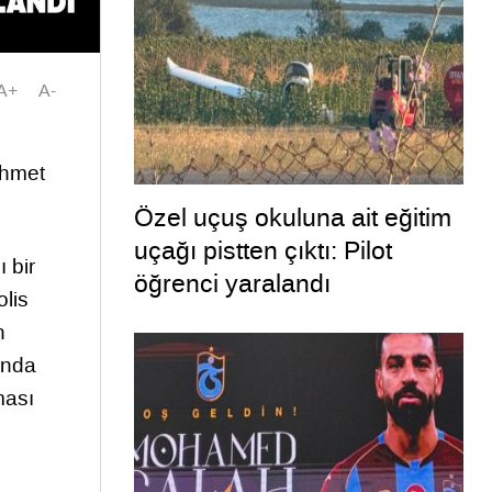
A+
A-
Ahmet
Özel uçuş okuluna ait eğitim
uçağı pistten çıktı: Pilot
 bir
öğrenci yaralandı
lis
n
ında
ması