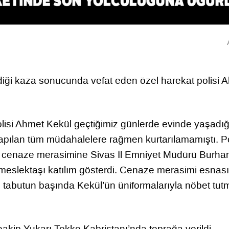
diği kaza sonucunda vefat eden özel harekat polisi 
olisi Ahmet Kekül geçtiğimiz günlerde evinde yaşadığı
yapılan tüm müdahalelere rağmen kurtarılamamıştı. Po
n cenaze merasimine Sivas İl Emniyet Müdürü Burha
 meslektaşı katılım gösterdi. Cenaze merasimi esnas
 tabutun başında Kekül’ün üniformalarıyla nöbet tut
ip Yukarı Tekke Kabristanı’nda toprağa verildi.