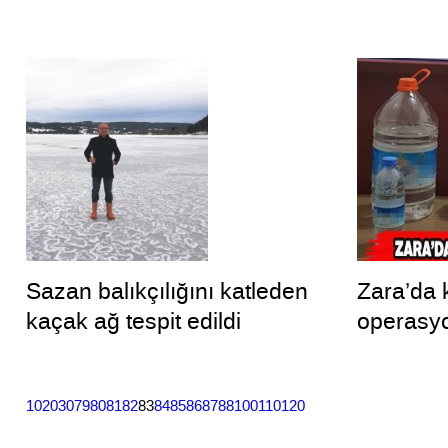
Sazan balıkçılığını katleden
Zara’da 
kaçak ağ tespit edildi
operasy
10
20
30
79
80
81
82
83
84
85
86
87
88
100
110
120