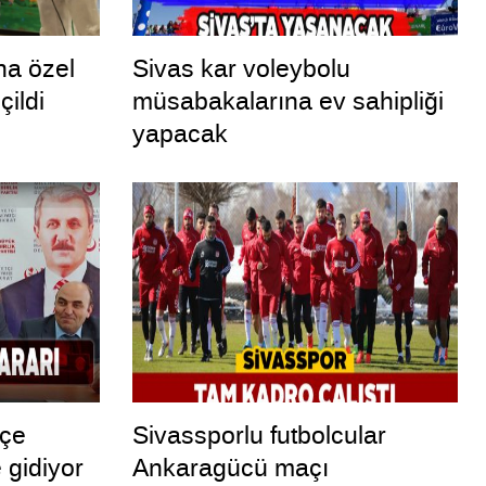
na özel
Sivas kar voleybolu
çildi
müsabakalarına ev sahipliği
yapacak
lçe
Sivassporlu futbolcular
 gidiyor
Ankaragücü maçı