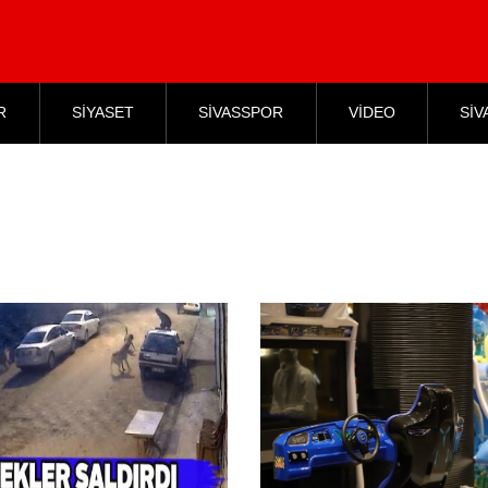
R
SİYASET
SİVASSPOR
VİDEO
SİV