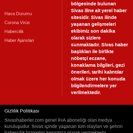
bölgesinde bulunan
Sivas iline ait yerel haber
Hava Durumu
sitesidir. Sivas ilinde
Corona Virüs
yaşanan gelişmeleri
ekibimiz son dakika
Habercilik
olarak sizlere
Haber Ajanslari
sunmaktadır.
Sivas haber
başlıkları ile birlikte
nöbetçi eczane,
konaklama bilgileri, gezi
önerileri, tarihi kalıntılar
olmak üzere her konuda
bilgilendirmelere yer
verilmektedir.
Gizlilik Politikası
Sivashaberler.com genel İHA aboneliği olan medya
kuruluşudur. Sivas içinde yaşanan tüm olayları ve şehrin
habercilik hizmetini kesintisiz olarak vermektedir.