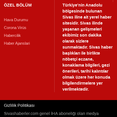
ÖZEL BÖLÜM
Türkiye'nin Anadolu
bölgesinde bulunan
Sivas iline ait yerel haber
Hava Durumu
sitesidir. Sivas ilinde
Corona Virüs
yaşanan gelişmeleri
ekibimiz son dakika
Habercilik
olarak sizlere
Haber Ajanslari
sunmaktadır.
Sivas haber
başlıkları ile birlikte
nöbetçi eczane,
konaklama bilgileri, gezi
önerileri, tarihi kalıntılar
olmak üzere her konuda
bilgilendirmelere yer
verilmektedir.
Gizlilik Politikası
Sivashaberler.com genel İHA aboneliği olan medya