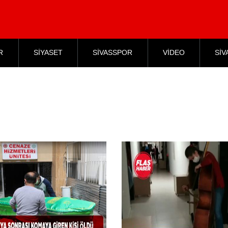
R
SİYASET
SİVASSPOR
VİDEO
SİV