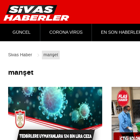
GÜNCEL
CORONA VİRÜS
EN SON HABERLE
Sivas Haber
manşet
manşet