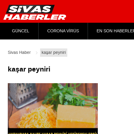
GÜNCEL
CORONA VİRÜS
EN SON HABERLE
Sivas Haber
kaşar peyniri
kaşar peyniri