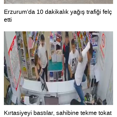
Erzurum’da 10 dakikalık yağış trafiği felç
etti
Kırtasiyeyi bastılar, sahibine tekme tokat