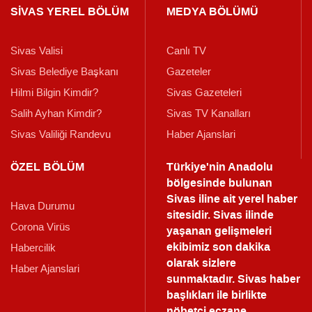
SİVAS YEREL BÖLÜM
MEDYA BÖLÜMÜ
Sivas Valisi
Canlı TV
Sivas Belediye Başkanı
Gazeteler
Hilmi Bilgin Kimdir?
Sivas Gazeteleri
Salih Ayhan Kimdir?
Sivas TV Kanalları
Sivas Valiliği Randevu
Haber Ajanslari
ÖZEL BÖLÜM
Türkiye'nin Anadolu
bölgesinde bulunan
Sivas iline ait yerel haber
Hava Durumu
sitesidir. Sivas ilinde
Corona Virüs
yaşanan gelişmeleri
ekibimiz son dakika
Habercilik
olarak sizlere
Haber Ajanslari
sunmaktadır.
Sivas haber
başlıkları ile birlikte
nöbetçi eczane,