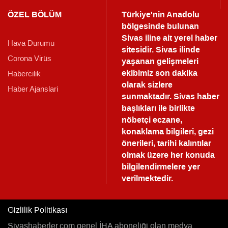
ÖZEL BÖLÜM
Türkiye'nin Anadolu
bölgesinde bulunan
Sivas iline ait yerel haber
Hava Durumu
sitesidir. Sivas ilinde
Corona Virüs
yaşanan gelişmeleri
ekibimiz son dakika
Habercilik
olarak sizlere
Haber Ajanslari
sunmaktadır.
Sivas haber
başlıkları ile birlikte
nöbetçi eczane,
konaklama bilgileri, gezi
önerileri, tarihi kalıntılar
olmak üzere her konuda
bilgilendirmelere yer
verilmektedir.
Gizlilik Politikası
Sivashaberler.com genel İHA aboneliği olan medya