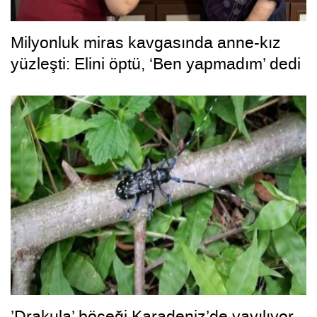
Milyonluk miras kavgasında anne-kız
yüzleşti: Elini öptü, ‘Ben yapmadım’ dedi
’Drakula’ böceği Karadeniz’de yayılıyor