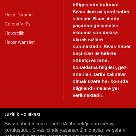
bölgesinde bulunan
Sivas iline ait yerel haber
Hava Durumu
sitesidir. Sivas ilinde
Corona Virüs
yaşanan gelişmeleri
ekibimiz son dakika
Habercilik
olarak sizlere
Haber Ajanslari
sunmaktadır.
Sivas haber
başlıkları ile birlikte
nöbetçi eczane,
konaklama bilgileri, gezi
önerileri, tarihi kalıntılar
olmak üzere her konuda
bilgilendirmelere yer
verilmektedir.
Gizlilik Politikası
Sivashaberler.com genel İHA aboneliği olan medya
kuruluşudur. Sivas içinde yaşanan tüm olayları ve şehrin