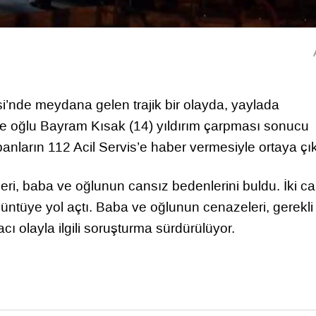
i’nde meydana gelen trajik bir olayda, yaylada
ve oğlu Bayram Kısak (14) yıldırım çarpması sonucu
banların 112 Acil Servis’e haber vermesiyle ortaya çık
eri, baba ve oğlunun cansız bedenlerini buldu. İki c
züntüye yol açtı. Baba ve oğlunun cenazeleri, gerekli
cı olayla ilgili soruşturma sürdürülüyor.