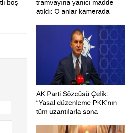
tlı boş
tramvayına yanıcı madde
atıldı: O anlar kamerada
AK Parti Sözcüsü Çelik:
“Yasal düzenleme PKK’nın
tüm uzantılarla sona
ermesini hedeflemektedir”