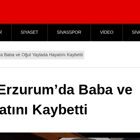
R
SİYASET
SİVASSPOR
VİDEO
SİV
da Baba ve Oğul Yaylada Hayatını Kaybetti
 Erzurum’da Baba ve
tını Kaybetti