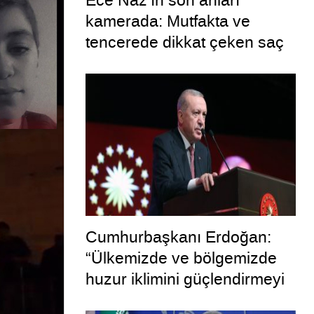
Ece Naz’ın son anları
kamerada: Mutfakta ve
tencerede dikkat çeken saç
telleri
Cumhurbaşkanı Erdoğan:
“Ülkemizde ve bölgemizde
huzur iklimini güçlendirmeyi
hedefleyen bu adımın