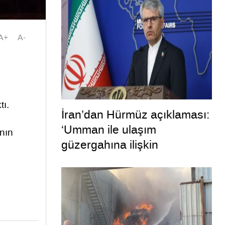
hayırlara vesile olmasını
diliyorum”
A+
A-
tı.
İran’dan Hürmüz açıklaması:
‘Umman ile ulaşım
anın
güzergahına ilişkin
mutabakata varıldı’