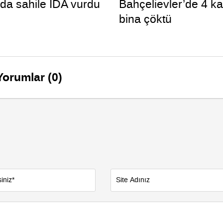
da sahile İDA vurdu
Bahçelievler’de 4 ka
bina çöktü
Yorumlar (0)