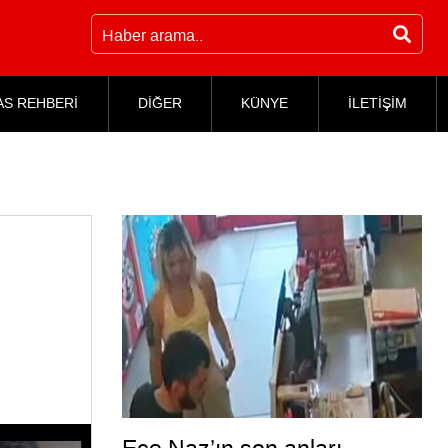
AS REHBERİ
DİĞER
KÜNYE
İLETİŞİM