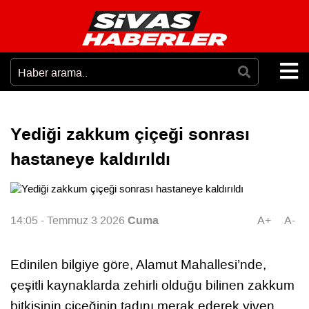
Yediği zakkum çiçeği sonrası
hastaneye kaldırıldı
Cuma
14:05 - Temmuz 3 2026
A+
A-
Edinilen bilgiye göre, Alamut Mahallesi’nde,
çeşitli kaynaklarda zehirli olduğu bilinen zakkum
bitkisinin çiçeğinin tadını merak ederek yiyen