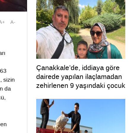
A+
A-
arı
Çanakkale’de, iddiaya göre
.63
dairede yapılan ilaçlamadan
, sizin
zehirlenen 9 yaşındaki çocuk
un da
öldü, annesi ise yoğun
cü,
bakımda
len