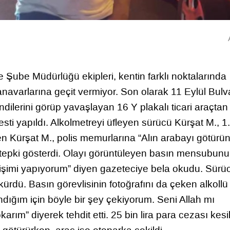
Şube Müdürlüğü ekipleri, kentin farklı noktalarında
 canavarlarına geçit vermiyor. Son olarak 11 Eylül Bulv
ilerini görüp yavaşlayan 16 Y plakalı ticari araçtan
esti yapıldı. Alkolmetreyi üfleyen sürücü Kürşat M., 1
nen Kürşat M., polis memurlarına “Alın arabayı götürün
ek tepki gösterdi. Olayı görüntüleyen basın mensubun
işimi yapıyorum” diyen gazeteciye bela okudu. Sürü
rdü. Basın görevlisinin fotoğrafını da çeken alkollü
ığım için böyle bir şey çekiyorum. Seni Allah mı
rım” diyerek tehdit etti. 25 bin lira para cezası kesi