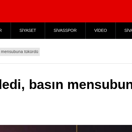
R
SİYASET
SİVASSPOR
VİDEO
SİV
ın mensubuna tükürdü
 dedi, basın mensubu