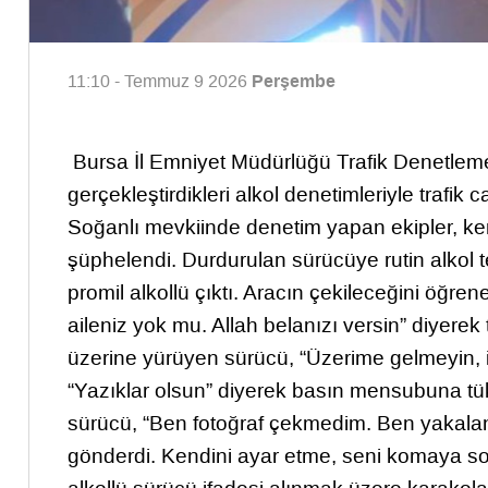
Perşembe
11:10 - Temmuz 9 2026
Bursa İl Emniyet Müdürlüğü Trafik Denetleme 
gerçekleştirdikleri alkol denetimleriyle trafik
Soğanlı mevkiinde denetim yapan ekipler, kend
şüphelendi. Durdurulan sürücüye rutin alkol t
promil alkollü çıktı. Aracın çekileceğini öğre
aileniz yok mu. Allah belanızı versin” diyer
üzerine yürüyen sürücü, “Üzerime gelmeyin, 
“Yazıklar olsun” diyerek basın mensubuna tükü
sürücü, “Ben fotoğraf çekmedim. Ben yakaland
gönderdi. Kendini ayar etme, seni komaya soka