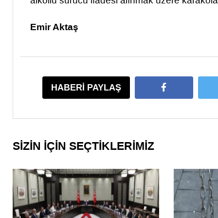
alkollü sürücü ifadesi alınmak üzere karakola
Emir Aktaş
HABERİ PAYLAŞ
SİZİN İÇİN SEÇTİKLERİMİZ