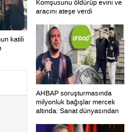
Komşusunu öldürüp evini ve
aracını ateşe verdi
un katili
h
AHBAP soruşturmasında
milyonluk bağışlar mercek
altında: Sanat dünyasından
dikkat çeken transferler