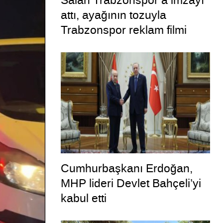
Salah Trabzonspor’a imzayı
attı, ayağının tozuyla
Trabzonspor reklam filmi
çekimine katıldı
Cumhurbaşkanı Erdoğan,
MHP lideri Devlet Bahçeli’yi
kabul etti