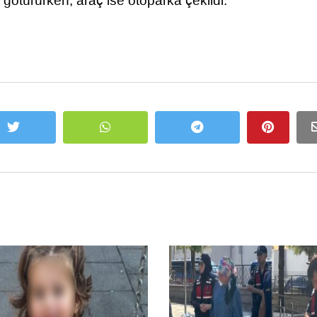
 götürürken, araç ise otoparka çekildi.