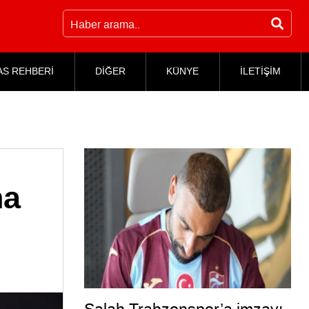
AS REHBERİ
DİĞER
KÜNYE
İLETİŞİM
na