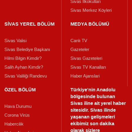
Sivas İlkokulları
Sivas Merkez Köyleri
SİVAS YEREL BÖLÜM
MEDYA BÖLÜMÜ
Sivas Valisi
Canlı TV
Sivas Belediye Başkanı
Gazeteler
Hilmi Bilgin Kimdir?
Sivas Gazeteleri
Salih Ayhan Kimdir?
Sivas TV Kanalları
Sivas Valiliği Randevu
Haber Ajanslari
ÖZEL BÖLÜM
Türkiye'nin Anadolu
bölgesinde bulunan
Sivas iline ait yerel haber
Hava Durumu
sitesidir. Sivas ilinde
Corona Virüs
yaşanan gelişmeleri
ekibimiz son dakika
Habercilik
olarak sizlere