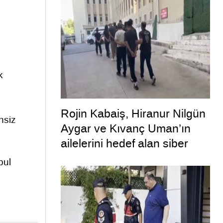
defalarca uyardığı ortaya
çıktı
k
Rojin Kabaiş, Hiranur Nilgün
hsiz
Aygar ve Kıvanç Uman’ın
ailelerini hedef alan siber
zorbalara operasyon
bul