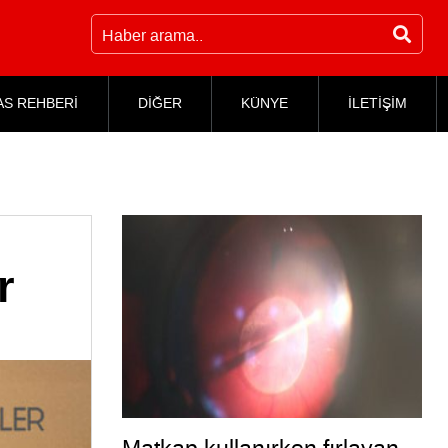
AS REHBERİ
DİĞER
KÜNYE
İLETİŞİM
r