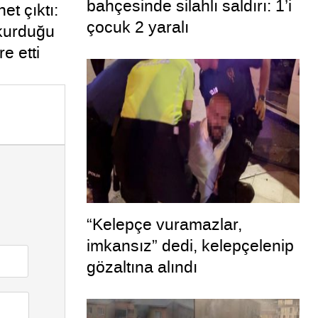
bahçesinde silahlı saldırı: 1’i
et çıktı:
çocuk 2 yaralı
 kurduğu
e etti
“Kelepçe vuramazlar,
imkansız” dedi, kelepçelenip
gözaltına alındı