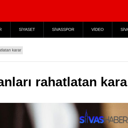
R
SİYASET
SİVASSPOR
VİDEO
SİV
atlatan karar
nları rahatlatan kara