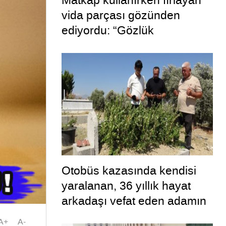
Matkap kullanırken fırlayan
vida parçası gözünden
ediyordu: “Gözlük
kullanmadım böyle oldu”
Otobüs kazasında kendisi
yaralanan, 36 yıllık hayat
arkadaşı vefat eden adamın
uykuya dalan şoförü
A+
A-