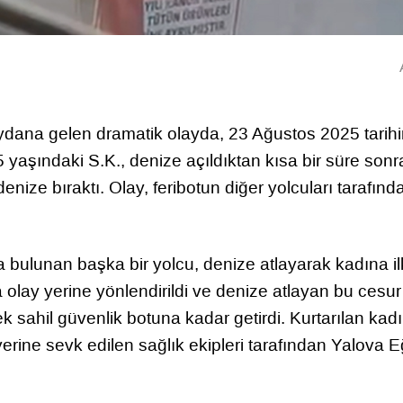
eydana gelen dramatik olayda, 23 Ağustos 2025 tarih
yaşındaki S.K., denize açıldıktan kısa bir süre sonr
enize bıraktı. Olay, feribotun diğer yolcuları tarafınd
a bulunan başka bir yolcu, denize atlayarak kadına il
a olay yerine yönlendirildi ve denize atlayan bu cesur
k sahil güvenlik botuna kadar getirdi. Kurtarılan kadı
yerine sevk edilen sağlık ekipleri tarafından Yalova E