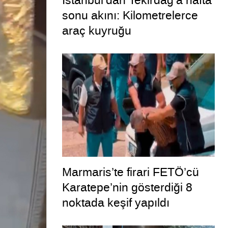
İstanbul’dan Tekirdağ’a hafta
sonu akını: Kilometrelerce
araç kuyruğu
Marmaris’te firari FETÖ’cü
Karatepe’nin gösterdiği 8
noktada keşif yapıldı