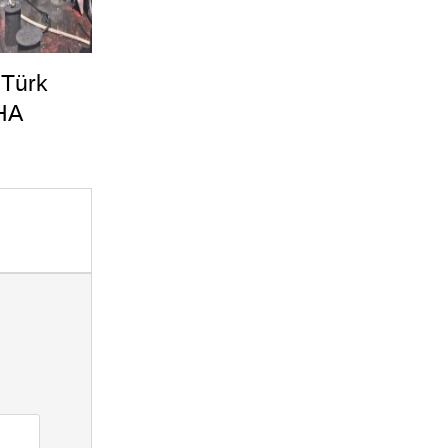
 Türk
HA