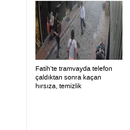
Fatih’te tramvayda telefon
çaldıktan sonra kaçan
hırsıza, temizlik
personelinden süpürgeli
müdahale kamerada