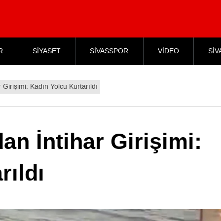
R
SİYASET
SİVASSPOR
VİDEO
SİV
 Girişimi: Kadın Yolcu Kurtarıldı
an İntihar Girişimi:
rıldı