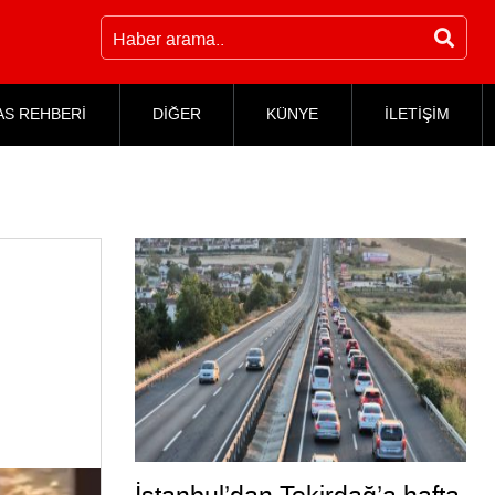
AS REHBERİ
DİĞER
KÜNYE
İLETİŞİM