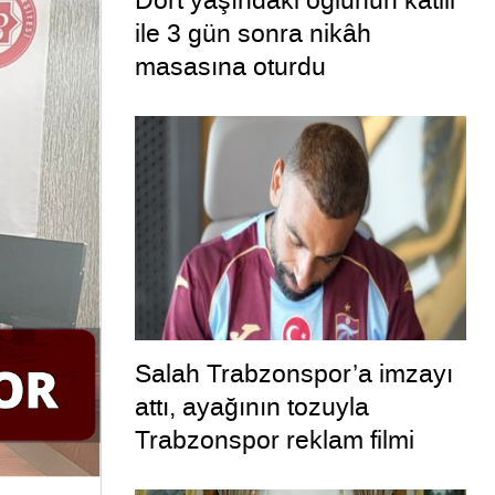
Dört yaşındaki oğlunun katili
ile 3 gün sonra nikâh
masasına oturdu
Salah Trabzonspor’a imzayı
attı, ayağının tozuyla
Trabzonspor reklam filmi
çekimine katıldı