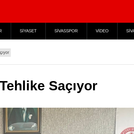
R
SİYASET
SİVASSPOR
VİDEO
SİV
açıyor
 Tehlike Saçıyor