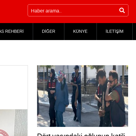
AS REHBERİ
DİĞER
KÜNYE
İLETİŞİM