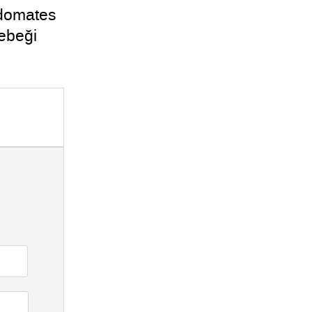
 domates
bebeği