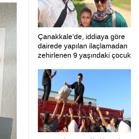
Çanakkale’de, iddiaya göre
dairede yapılan ilaçlamadan
zehirlenen 9 yaşındaki çocuk
öldü, annesi ise yoğun
bakımda