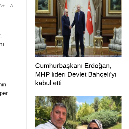
A+
A-
.
nı
Cumhurbaşkanı Erdoğan,
MHP lideri Devlet Bahçeli’yi
kabul etti
nin
lper