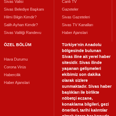
Sivas Valisi
Canlı TV
Sivas Belediye Başkanı
Gazeteler
Hilmi Bilgin Kimdir?
Sivas Gazeteleri
Salih Ayhan Kimdir?
Sivas TV Kanalları
Sivas Valiliği Randevu
Haber Ajanslari
ÖZEL BÖLÜM
Türkiye'nin Anadolu
bölgesinde bulunan
Sivas iline ait yerel haber
Hava Durumu
sitesidir. Sivas ilinde
Corona Virüs
yaşanan gelişmeleri
ekibimiz son dakika
Habercilik
olarak sizlere
Haber Ajanslari
sunmaktadır.
Sivas haber
başlıkları ile birlikte
nöbetçi eczane,
konaklama bilgileri, gezi
önerileri, tarihi kalıntılar