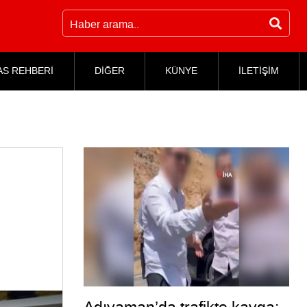
AS REHBERİ
DİĞER
KÜNYE
İLETİŞİM