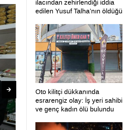
ilacından zehirlendiği iddia
edilen Yusuf Talha’nın öldüğü
olayda 2 şüpheli tutuklandı
Oto kilitçi dükkanında
esrarengiz olay: İş yeri sahibi
ve genç kadın ölü bulundu