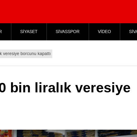
R
SİYASET
SİVASSPOR
VİDEO
SİV
lık veresiye borcunu kapattı
0 bin liralık veresiye