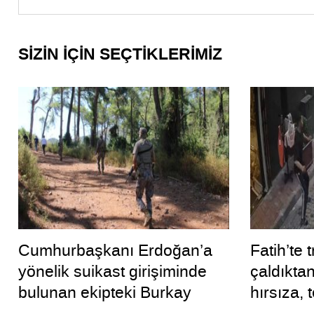
SİZİN İÇİN SEÇTİKLERİMİZ
Cumhurbaşkanı Erdoğan’a
Fatih’te
yönelik suikast girişiminde
çaldıkta
bulunan ekipteki Burkay
hırsıza, 
Karatepe; yer gösteriyor
personel