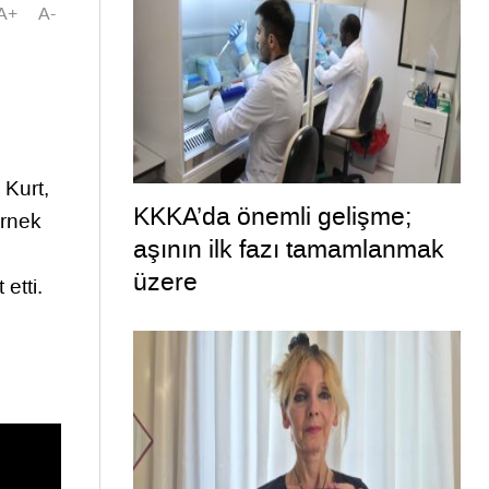
A+
A-
 Kurt,
KKKA’da önemli gelişme;
örnek
aşının ilk fazı tamamlanmak
üzere
etti.