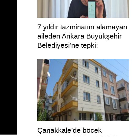
7 yıldır tazminatını alamayan
aileden Ankara Büyükşehir
Belediyesi’ne tepki:
“Belediye ’Bütün yargı
yollarını tüketeceğiz’ dedi,
bizi tüketti”
Çanakkale’de böcek