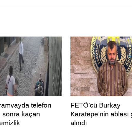
 tramvayda telefon
FETÖ’cü Burkay
n sonra kaçan
Karatepe’nin ablası 
temizlik
alındı
inden süpürgeli