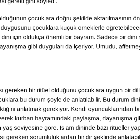
i gerektiğini söyledi.
ği olduğunun çocuklara doğru şekilde aktarılmasının ö
a duygusunu çocuklara küçük örneklerle öğretebilece
 dini için oldukça önemli bir bayram. Sadece bir dini r
ayanışma gibi duyguları da içeriyor. Umudu, affetmey
 gereken bir ritüel olduğunu çocuklara uygun bir dil
uklara bu durum şöyle de anlatılabilir. Bu durum dini
rektiğini anlatmak gerekiyor. Kendi oyuncaklarından bi
teyerek kurban bayramındaki paylaşma, dayanışma gib
n yaş seviyesine göre, İslam dininde bazı ritüeller ya
 gereken sorumluluklardan biridir şeklinde anlatabili