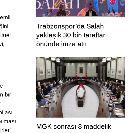
nemli
Trabzonspor’da Salah
ğini
yaklaşık 30 bin taraftar
itüel
önünde imza attı
i,
le
n bir
r
i asıl
pılması
MGK sonrası 8 maddelik
rler”