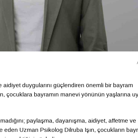
aidiyet duygularını güçlendiren önemli bir bayram
şın, çocuklara bayramın manevi yönünün yaşlarına u
olmadığını; paylaşma, dayanışma, aidiyet, affetme ve
fade eden Uzman Psikolog Dilruba Işın, çocukların ba