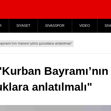
R
SİYASET
SİVASSPOR
VİDEO
SİV
ayramı’nın manevi yönü çocuklara anlatılmalı"
 "Kurban Bayramı’nın
lara anlatılmalı"