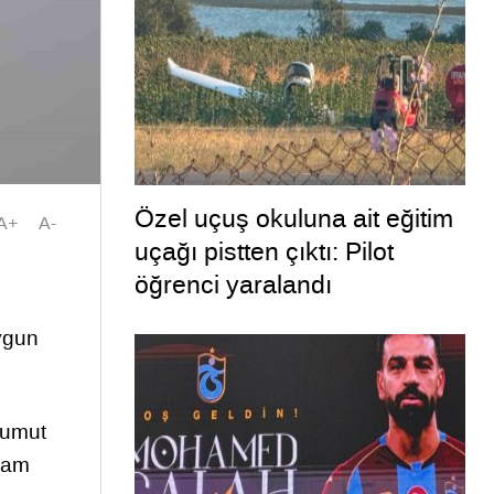
Özel uçuş okuluna ait eğitim
A+
A-
uçağı pistten çıktı: Pilot
öğrenci yaralandı
ygun
 umut
yram