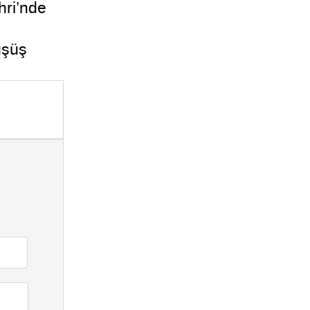
ri’nde
üşüş