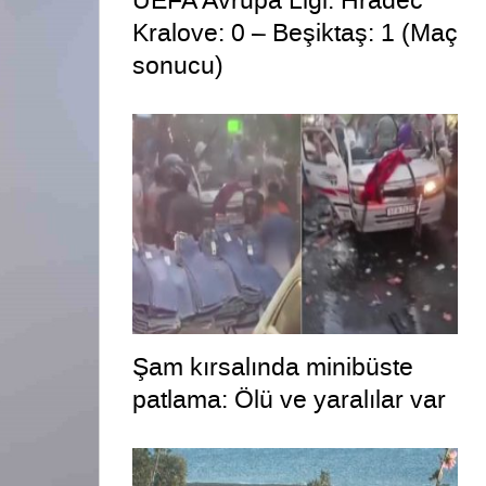
UEFA Avrupa Ligi: Hradec
Kralove: 0 – Beşiktaş: 1 (Maç
sonucu)
Şam kırsalında minibüste
patlama: Ölü ve yaralılar var