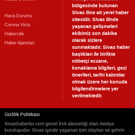
bölgesinde bulunan
Sivas iline ait yerel haber
Hava Durumu
sitesidir. Sivas ilinde
Corona Virüs
yaşanan gelişmeleri
ekibimiz son dakika
Habercilik
olarak sizlere
Haber Ajanslari
sunmaktadır.
Sivas haber
başlıkları ile birlikte
nöbetçi eczane,
konaklama bilgileri, gezi
önerileri, tarihi kalıntılar
olmak üzere her konuda
bilgilendirmelere yer
verilmektedir.
Gizlilik Politikası
Sivashaberler.com genel İHA aboneliği olan medya
kuruluşudur. Sivas içinde yaşanan tüm olayları ve şehrin