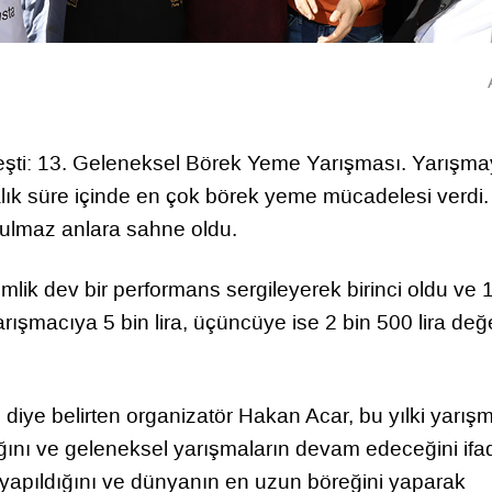
leşti: 13. Geleneksel Börek Yeme Yarışması. Yarışm
kalık süre içinde en çok börek yeme mücadelesi verdi
utulmaz anlara sahne oldu.
ik dev bir performans sergileyerek birinci oldu ve 
arışmacıya 5 bin lira, üçüncüye ise 2 bin 500 lira değ
, diye belirten organizatör Hakan Acar, bu yılki yarış
ğını ve geleneksel yarışmaların devam edeceğini ifade
yapıldığını ve dünyanın en uzun böreğini yaparak