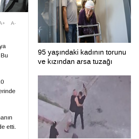
A+
A-
aya
95 yaşındaki kadının torunu
. Bu
ve kızından arsa tuzağı
10
erinde
manın
 etti.