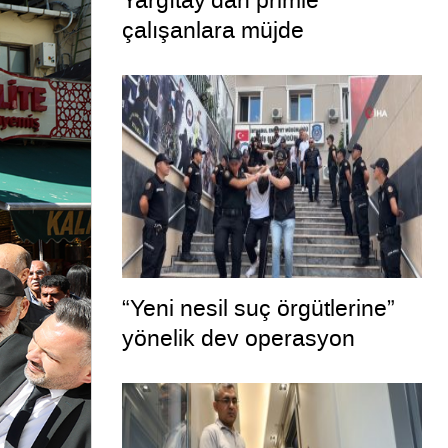
Yargıtay’dan primle
çalışanlara müjde
“Yeni nesil suç örgütlerine”
yönelik dev operasyon