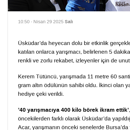
Salı
10:50 - Nisan 29 2025
Üsküdar’da heyecan dolu bir etkinlik gerçek
katılan onlarca yarışmacı, belirlenen 5 daki
renkli ve zorlu rekabet, izleyenler için de un
Kerem Tütüncü, yarışmada 11 metre 60 santiml
gram altın ödülünün sahibi oldu. İkinci olan y
hediye çeki verildi.
’40 yarışmacıya 400 kilo börek ikram ettik’
öncekilerden farklı olarak Üsküdar’da yapıldı
Acar, yarışmanın önceki senelerde Bursa’da 