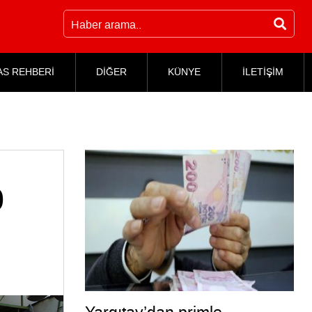
AS REHBERİ
DİĞER
KÜNYE
İLETİŞİM
0