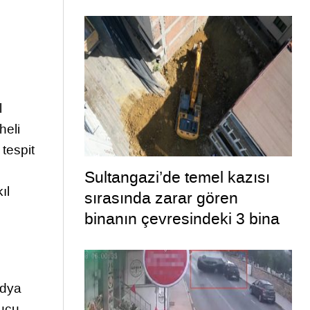
l
heli
tespit
Sultangazi’de temel kazısı
ıl
sırasında zarar gören
binanın çevresindeki 3 bina
daha tahliye edildi
edya
rucu