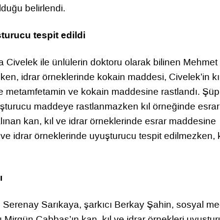
duğu belirlendi.
urucu tespit edildi
 Civelek ile ünlülerin doktoru olarak bilinen Mehmet
en, idrar örneklerinde kokain maddesi, Civelek’in kı
se metamfetamin ve kokain maddesine rastlandı. Şüp
uşturucu maddeye rastlanmazken kıl örneğinde esrar 
ınan kan, kıl ve idrar örneklerinde esrar maddesine
ve idrar örneklerinde uyuşturucu tespit edilmezken, k
ı
 Serenay Sarıkaya, şarkıcı Berkay Şahin, sosyal m
Mirgün Cabbas’ın kan, kıl ve idrar örnekleri uyuştu