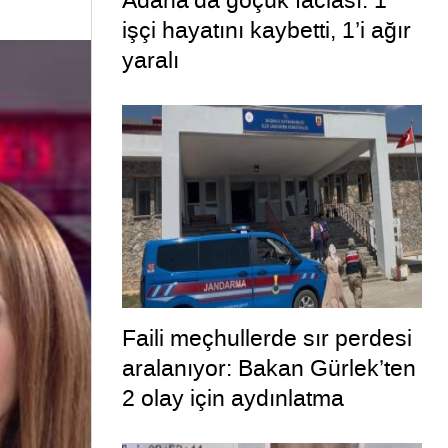
Adana’da göçük faciası: 1
işçi hayatını kaybetti, 1’i ağır
yaralı
Faili meçhullerde sır perdesi
aralanıyor: Bakan Gürlek’ten
2 olay için aydınlatma
paylaşımı