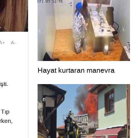
A+
A-
Hayat kurtaran manevra
ti.
 Tıp
rken,