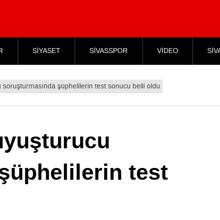
R
SİYASET
SİVASSPOR
VİDEO
SİV
 soruşturmasında şüphelilerin test sonucu belli oldu
uyuşturucu
üphelilerin test