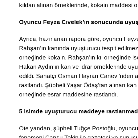
kıldan alınan örneklerinde, kokain maddesi ol
Oyuncu Feyza Civelek’in sonucunda uyuşt
Ayrıca, hazırlanan rapora göre, oyuncu Feyza
Rahşan’ın kanında uyuşturucu tespit edilmezk
örneğinde kokain, Rahşan’ın kıl örneğinde i
Hakan Aydın’ın kan ve idrar örneklerinde uy
edildi. Sanatçı Osman Hayran Canevi’nden al
rastlandı. Şüpheli Yaşar Ödaş’tan alınan kan 
örneğinde esrar maddesine rastlandı.
5 isimde uyuşturucu maddeye rastlanmad
Öte yandan, şüpheli Tuğçe Postoğlu, oyuncu
fenomeni Cansu Tekin ile gazeteci ve sunucu 