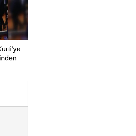
urti’ye
linden