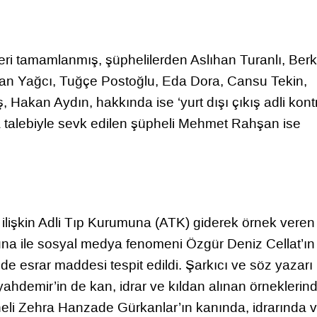
eleri tamamlanmış, şüphelilerden Aslıhan Turanlı, Ber
can Yağcı, Tuğçe Postoğlu, Eda Dora, Cansu Tekin,
, Hakan Aydın, hakkında ise ‘yurt dışı çıkış adli kontr
ama talebiyle sevk edilen şüpheli Mehmet Rahşan ise
 ilişkin Adli Tıp Kurumuna (ATK) giderek örnek veren
Tuna ile sosyal medya fenomeni Özgür Deniz Cellat’ın
nde esrar maddesi tespit edildi. Şarkıcı ve söz yazar
hdemir’in de kan, idrar ve kıldan alınan örneklerin
heli Zehra Hanzade Gürkanlar’ın kanında, idrarında 