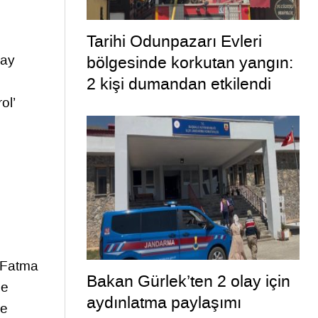
Tarihi Odunpazarı Evleri
kay
bölgesinde korkutan yangın:
2 kişi dumandan etkilendi
ol’
ı Fatma
Bakan Gürlek’ten 2 olay için
de
aydınlatma paylaşımı
ve