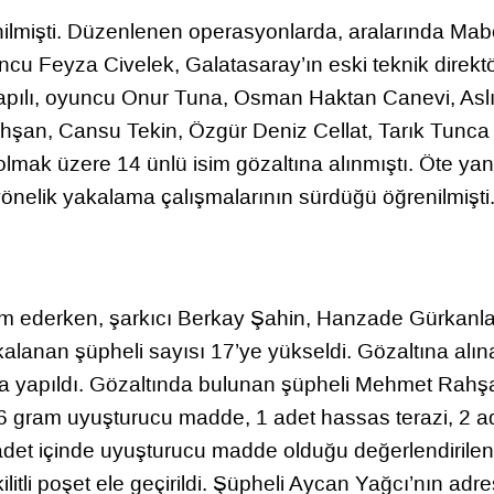
enilmişti. Düzenlenen operasyonlarda, aralarında Mab
uncu Feyza Civelek, Galatasaray’ın eski teknik direkt
ekapılı, oyuncu Onur Tuna, Osman Haktan Canevi, Asl
şan, Cansu Tekin, Özgür Deniz Cellat, Tarık Tunca 
lmak üzere 14 ünlü isim gözaltına alınmıştı. Öte ya
 yönelik yakalama çalışmalarının sürdüğü öğrenilmişti
m ederken, şarkıcı Berkay Şahin, Hanzade Gürkanlar
kalanan şüpheli sayısı 17’ye yükseldi. Gözaltına alın
 da yapıldı. Gözaltında bulunan şüpheli Mehmet Rahş
6 gram uyuşturucu madde, 1 adet hassas terazi, 2 a
3 adet içinde uyuşturucu madde olduğu değerlendirilen
ilitli poşet ele geçirildi. Şüpheli Aycan Yağcı’nın adr