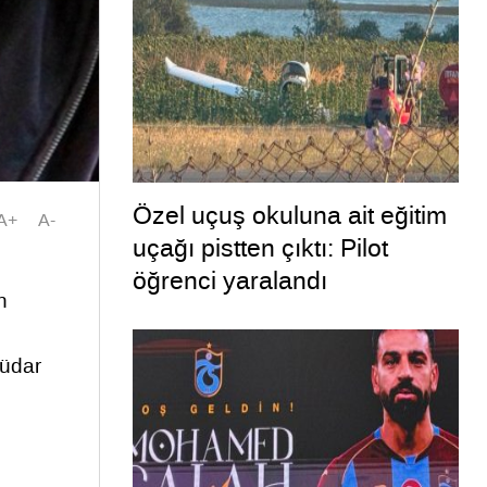
Özel uçuş okuluna ait eğitim
A+
A-
uçağı pistten çıktı: Pilot
öğrenci yaralandı
n
küdar