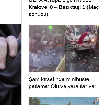
UEFA Avrupa Ligi: Hradec
Kralove: 0 – Beşiktaş: 1 (Maç
sonucu)
Şam kırsalında minibüste
patlama: Ölü ve yaralılar var