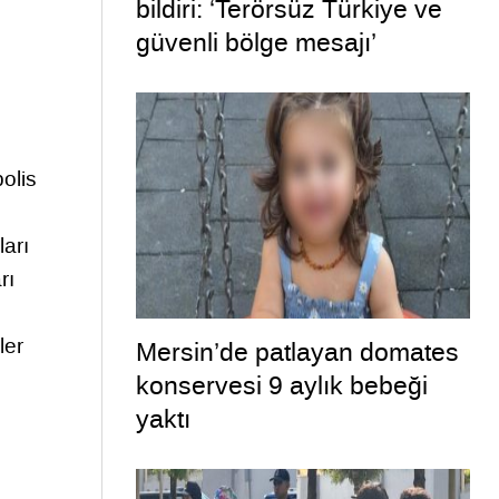
bildiri: ‘Terörsüz Türkiye ve
güvenli bölge mesajı’
olis
ları
rı
ler
Mersin’de patlayan domates
konservesi 9 aylık bebeği
yaktı