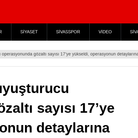
R
SİYASET
SİVASSPOR
VİDEO
SİV
u operasyonunda gözaltı sayısı 17’ye yükseldi, operasyonun detaylarına
uyuşturucu
altı sayısı 17’ye
onun detaylarına