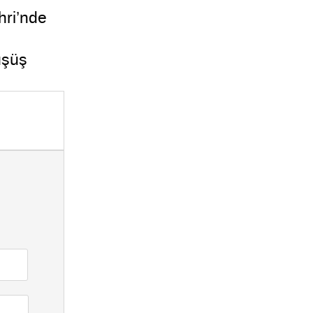
ri’nde
üşüş