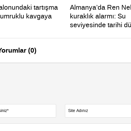
lonundaki tartışma
Almanya’da Ren Neh
yumruklu kavgaya
kuraklık alarmı: Su
seviyesinde tarihi d
yaşandı
Yorumlar (0)