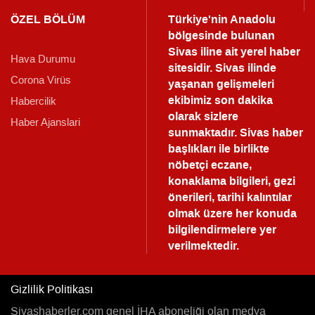
ÖZEL BÖLÜM
Türkiye'nin Anadolu
bölgesinde bulunan
Sivas iline ait yerel haber
Hava Durumu
sitesidir. Sivas ilinde
Corona Virüs
yaşanan gelişmeleri
ekibimiz son dakika
Habercilik
olarak sizlere
Haber Ajanslari
sunmaktadır.
Sivas haber
başlıkları ile birlikte
nöbetçi eczane,
konaklama bilgileri, gezi
önerileri, tarihi kalıntılar
olmak üzere her konuda
bilgilendirmelere yer
verilmektedir.
Gizlilik Politikası
Sivashaberler.com genel İHA aboneliği olan medya