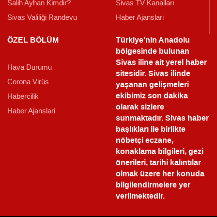
Salih Ayhan Kimdir?
Sivas TV Kanalları
Sivas Valiliği Randevu
Haber Ajanslari
ÖZEL BÖLÜM
Türkiye'nin Anadolu
bölgesinde bulunan
Sivas iline ait yerel haber
Hava Durumu
sitesidir. Sivas ilinde
Corona Virüs
yaşanan gelişmeleri
ekibimiz son dakika
Habercilik
olarak sizlere
Haber Ajanslari
sunmaktadır.
Sivas haber
başlıkları ile birlikte
nöbetçi eczane,
konaklama bilgileri, gezi
önerileri, tarihi kalıntılar
olmak üzere her konuda
bilgilendirmelere yer
verilmektedir.