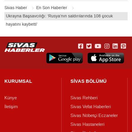
Sivas Haber
En Son Haberler
Ukrayna Başsavcılığı: ‘Rusya’nın saldırılarında 108 çocuk
hayatını kaybetti’
KURUMSAL
SİVAS BÖLÜMÜ
Künye
Sivas Rehberi
İletişim
Sivas Vefat Haberleri
Sivas Nöbetçi Eczaneler
Sivas Hastaneleri