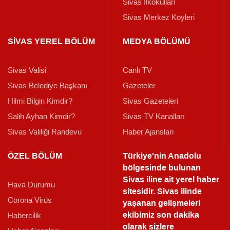
Sivas İlkokulları
Sivas Merkez Köyleri
SİVAS YEREL BÖLÜM
MEDYA BÖLÜMÜ
Sivas Valisi
Canlı TV
Sivas Belediye Başkanı
Gazeteler
Hilmi Bilgin Kimdir?
Sivas Gazeteleri
Salih Ayhan Kimdir?
Sivas TV Kanalları
Sivas Valiliği Randevu
Haber Ajanslari
ÖZEL BÖLÜM
Türkiye'nin Anadolu
bölgesinde bulunan
Sivas iline ait yerel haber
Hava Durumu
sitesidir. Sivas ilinde
Corona Virüs
yaşanan gelişmeleri
ekibimiz son dakika
Habercilik
olarak sizlere