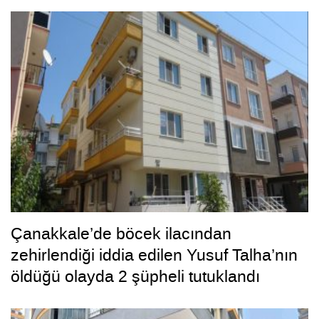
tüketeceğiz’ dedi, bizi tüketti”
Çanakkale’de böcek ilacından
zehirlendiği iddia edilen Yusuf Talha’nın
öldüğü olayda 2 şüpheli tutuklandı