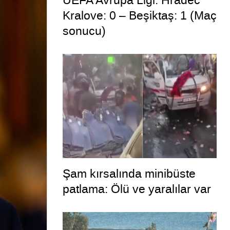
UEFA Avrupa Ligi: Hradec
Kralove: 0 – Beşiktaş: 1 (Maç
sonucu)
Şam kırsalında minibüste
patlama: Ölü ve yaralılar var