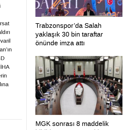
i
rsat
Trabzonspor’da Salah
ldırı
yaklaşık 30 bin taraftar
varil
önünde imza attı
an’ın
BD
 İHA
rin
lına
MGK sonrası 8 maddelik