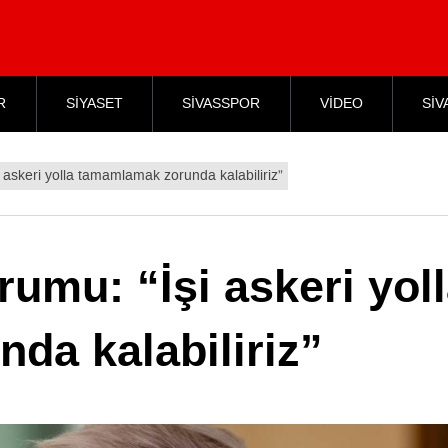
R
SİYASET
SİVASSPOR
VİDEO
SİV
 askeri yolla tamamlamak zorunda kalabiliriz”
rumu: “İşi askeri yol
da kalabiliriz”