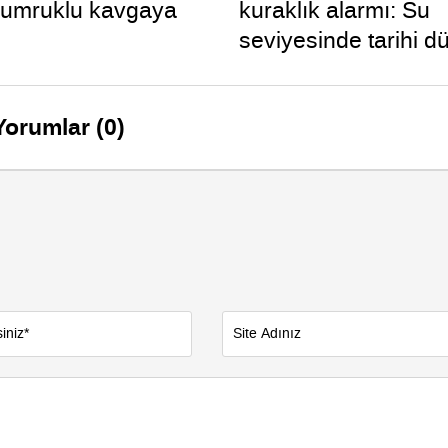
yumruklu kavgaya
kuraklık alarmı: Su
seviyesinde tarihi d
yaşandı
Yorumlar (0)