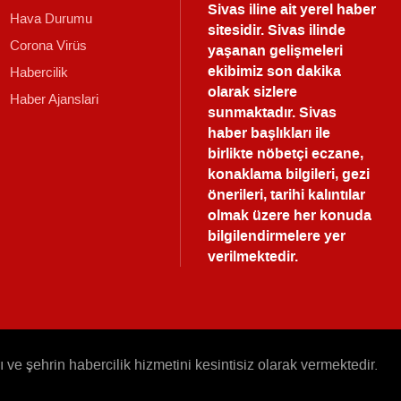
Sivas iline ait yerel haber
Hava Durumu
sitesidir. Sivas ilinde
Corona Virüs
yaşanan gelişmeleri
ekibimiz son dakika
Habercilik
olarak sizlere
Haber Ajanslari
sunmaktadır.
Sivas
haber
başlıkları ile
birlikte nöbetçi eczane,
konaklama bilgileri, gezi
önerileri, tarihi kalıntılar
olmak üzere her konuda
bilgilendirmelere yer
verilmektedir.
e şehrin habercilik hizmetini kesintisiz olarak vermektedir.