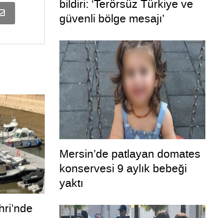
bildiri: ‘Terörsüz Türkiye ve
güvenli bölge mesajı’
Mersin’de patlayan domates
konservesi 9 aylık bebeği
yaktı
ri’nde