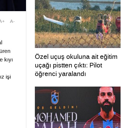
A+
A-
l
süren
Özel uçuş okuluna ait eğitim
e kıyı
uçağı pistten çıktı: Pilot
öğrenci yaralandı
z işi