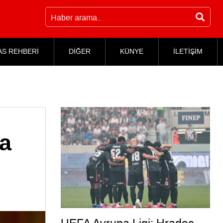
AS REHBERİ
DİĞER
KÜNYE
İLETİŞİM
la