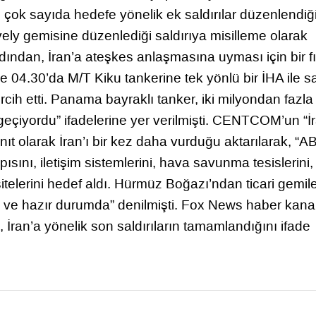
 çok sayıda hedefe yönelik ek saldırılar düzenlendiğ
ovely gemisine düzenlediği saldırıya misilleme olarak
rdından, İran’a ateşkes anlaşmasına uyması için bir fı
 04.30’da M/T Kiku tankerine tek yönlü bir İHA ile sa
ih etti. Panama bayraklı tanker, iki milyondan fazla 
eçiyordu” ifadelerine yer verilmişti. CENTCOM’un “İr
ıt olarak İran’ı bir kez daha vurduğu aktarılarak, “A
pısını, iletişim sistemlerini, hava savunma tesislerini,
elerini hedef aldı. Hürmüz Boğazı’ndan ticari gemile
ili ve hazır durumda” denilmişti. Fox News haber kana
İran’a yönelik son saldırıların tamamlandığını ifade