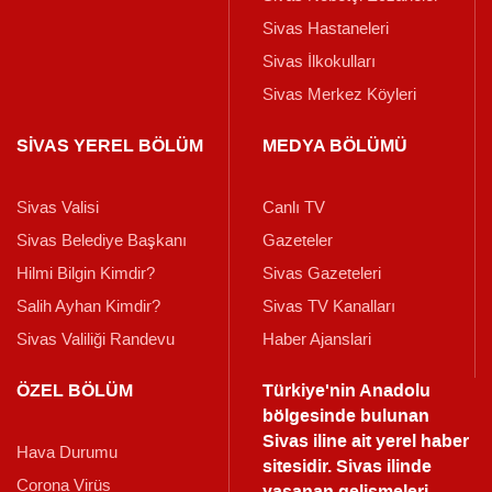
Sivas Hastaneleri
Sivas İlkokulları
Sivas Merkez Köyleri
SİVAS YEREL BÖLÜM
MEDYA BÖLÜMÜ
Sivas Valisi
Canlı TV
Sivas Belediye Başkanı
Gazeteler
Hilmi Bilgin Kimdir?
Sivas Gazeteleri
Salih Ayhan Kimdir?
Sivas TV Kanalları
Sivas Valiliği Randevu
Haber Ajanslari
ÖZEL BÖLÜM
Türkiye'nin Anadolu
bölgesinde bulunan
Sivas iline ait yerel haber
Hava Durumu
sitesidir. Sivas ilinde
Corona Virüs
yaşanan gelişmeleri