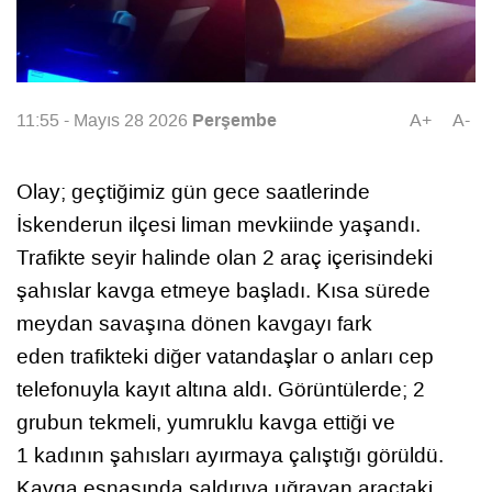
Perşembe
11:55 - Mayıs 28 2026
A+
A-
Olay; geçtiğimiz gün gece saatlerinde
İskenderun ilçesi liman mevkiinde yaşandı.
Trafikte seyir halinde olan 2 araç içerisindeki
şahıslar kavga etmeye başladı. Kısa sürede
meydan savaşına dönen kavgayı fark
eden trafikteki diğer vatandaşlar o anları cep
telefonuyla kayıt altına aldı. Görüntülerde; 2
grubun tekmeli, yumruklu kavga ettiği ve
1 kadının şahısları ayırmaya çalıştığı görüldü.
Kavga esnasında saldırıya uğrayan araçtaki