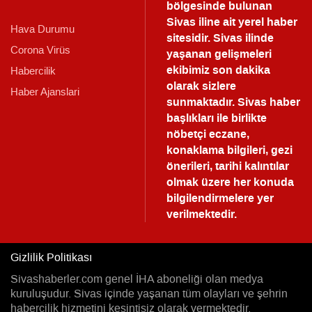
bölgesinde bulunan
Sivas iline ait yerel haber
Hava Durumu
sitesidir. Sivas ilinde
Corona Virüs
yaşanan gelişmeleri
ekibimiz son dakika
Habercilik
olarak sizlere
Haber Ajanslari
sunmaktadır.
Sivas haber
başlıkları ile birlikte
nöbetçi eczane,
konaklama bilgileri, gezi
önerileri, tarihi kalıntılar
olmak üzere her konuda
bilgilendirmelere yer
verilmektedir.
Gizlilik Politikası
Sivashaberler.com genel İHA aboneliği olan medya
kuruluşudur. Sivas içinde yaşanan tüm olayları ve şehrin
habercilik hizmetini kesintisiz olarak vermektedir.