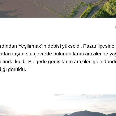
rdından Yeşilırmak’ın debisi yükseldi. Pazar ilçesine 
dan taşan su, çevrede bulunan tarım arazilerine yay
ltında kaldı. Bölgede geniş tarım arazileri göle dönd
dığı görüldü.