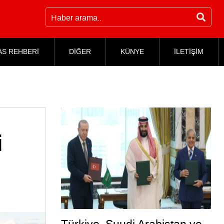
AS REHBERİ
DİĞER
KÜNYE
İLETİŞİM
i