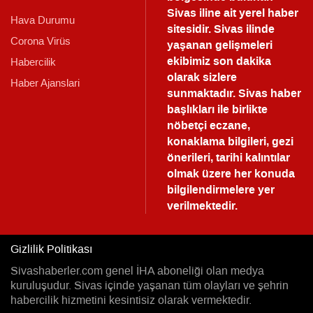
Sivas iline ait yerel haber
Hava Durumu
sitesidir. Sivas ilinde
Corona Virüs
yaşanan gelişmeleri
ekibimiz son dakika
Habercilik
olarak sizlere
Haber Ajanslari
sunmaktadır.
Sivas haber
başlıkları ile birlikte
nöbetçi eczane,
konaklama bilgileri, gezi
önerileri, tarihi kalıntılar
olmak üzere her konuda
bilgilendirmelere yer
verilmektedir.
Gizlilik Politikası
Sivashaberler.com genel İHA aboneliği olan medya
kuruluşudur. Sivas içinde yaşanan tüm olayları ve şehrin
habercilik hizmetini kesintisiz olarak vermektedir.