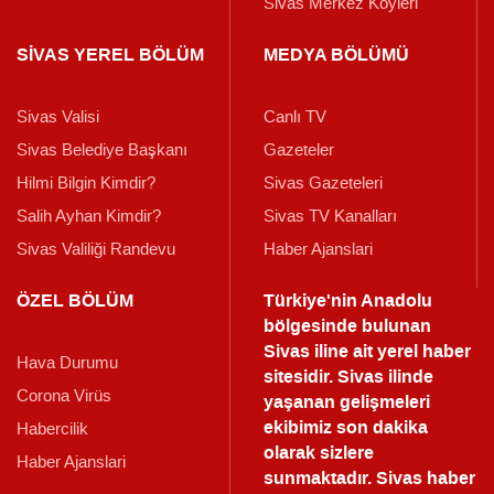
Sivas Merkez Köyleri
SİVAS YEREL BÖLÜM
MEDYA BÖLÜMÜ
Sivas Valisi
Canlı TV
Sivas Belediye Başkanı
Gazeteler
Hilmi Bilgin Kimdir?
Sivas Gazeteleri
Salih Ayhan Kimdir?
Sivas TV Kanalları
Sivas Valiliği Randevu
Haber Ajanslari
ÖZEL BÖLÜM
Türkiye'nin Anadolu
bölgesinde bulunan
Sivas iline ait yerel haber
Hava Durumu
sitesidir. Sivas ilinde
Corona Virüs
yaşanan gelişmeleri
ekibimiz son dakika
Habercilik
olarak sizlere
Haber Ajanslari
sunmaktadır.
Sivas haber