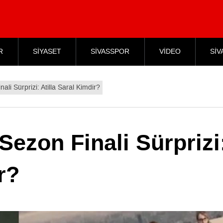
R
SİYASET
SİVASSPOR
VİDEO
SİV
nali Sürprizi: Atilla Saral Kimdir?
 Sezon Finali Sürprizi
r?