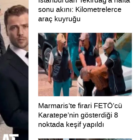
İstanbul’dan Tekirdağ’a hafta
sonu akını: Kilometrelerce
araç kuyruğu
Marmaris’te firari FETÖ’cü
Karatepe’nin gösterdiği 8
noktada keşif yapıldı