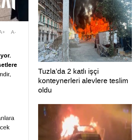
A+
A-
ıyor.
setlere
Tuzla’da 2 katlı işçi
mdir,
konteynerleri alevlere teslim
oldu
nlara
ecek