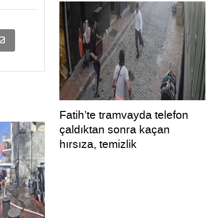
Fatih’te tramvayda telefon
çaldıktan sonra kaçan
hırsıza, temizlik
personelinden süpürgeli
müdahale kamerada