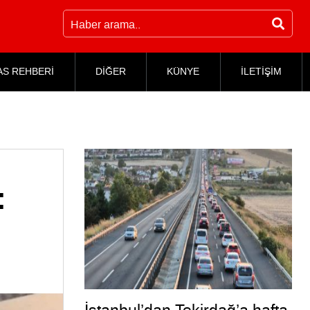
AS REHBERİ
DİĞER
KÜNYE
İLETİŞİM
: