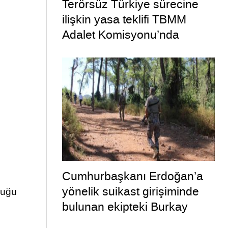
Terörsüz Türkiye sürecine
ilişkin yasa teklifi TBMM
Adalet Komisyonu’nda
Cumhurbaşkanı Erdoğan’a
yönelik suikast girişiminde
lduğu
bulunan ekipteki Burkay
Karatepe; yer gösteriyor