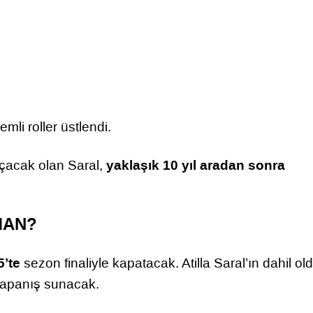
emli roller üstlendi.
yaklaşık 10 yıl aradan sonra
 açacak olan Saral,
MAN?
5’te
sezon finaliyle kapatacak. Atilla Saral’ın dahil o
r kapanış sunacak.