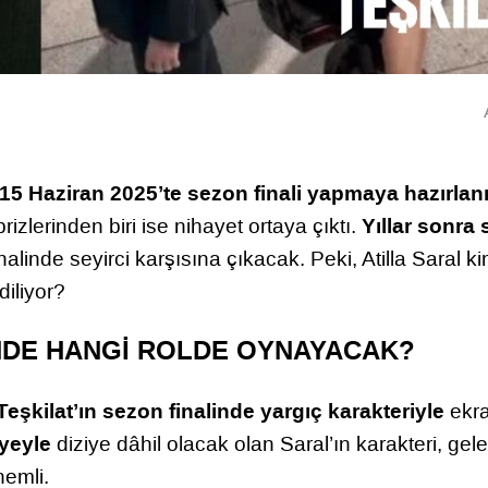
t, 15 Haziran 2025’te sezon finali yapmaya hazırlan
Yıllar sonra 
rizlerinden biri ise nihayet ortaya çıktı.
inalinde seyirci karşısına çıkacak. Peki, Atilla Saral ki
iliyor?
İNDE HANGİ ROLDE OYNAYACAK?
 Teşkilat’ın sezon finalinde yargıç karakteriyle
ekra
âyeyle
diziye dâhil olacak olan Saral’ın karakteri, gel
emli.