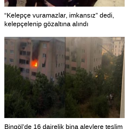
“Kelepçe vuramazlar, imkansız” dedi,
kelepçelenip gözaltına alındı
Bingöl’de 16 dairelik bina alevlere teslim