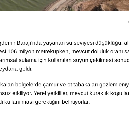
iğdemir Barajı’nda yaşanan su seviyesi düşüklüğü, a
sitesi 106 milyon metreküpken, mevcut doluluk oranı 
tarımsal sulama için kullanılan suyun çekilmesi sonu
eydana geldi.
a kalan bölgelerde çamur ve ot tabakaları gözlemleniy
z etkiliyor. Yerel yetkililer, mevcut kuraklık koşulla
kullanılması gerektiğini belirtiyorlar.