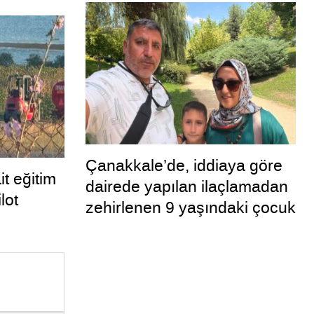
Çanakkale’de, iddiaya göre
t eğitim
dairede yapılan ilaçlamadan
lot
zehirlenen 9 yaşındaki çocuk
öldü, annesi ise yoğun
bakımda