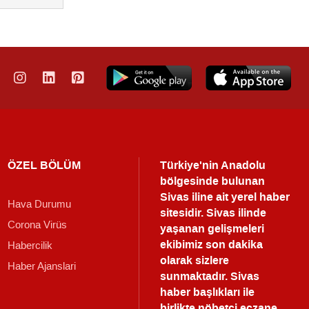
ÖZEL BÖLÜM
Türkiye'nin Anadolu
bölgesinde bulunan
Sivas iline ait yerel haber
Hava Durumu
sitesidir. Sivas ilinde
Corona Virüs
yaşanan gelişmeleri
ekibimiz son dakika
Habercilik
olarak sizlere
Haber Ajanslari
sunmaktadır.
Sivas
haber
başlıkları ile
birlikte nöbetçi eczane,