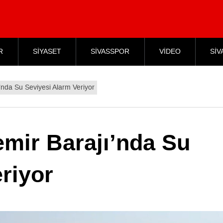
R
SİYASET
SİVASSPOR
VİDEO
SİV
’nda Su Seviyesi Alarm Veriyor
emir Barajı’nda Su
riyor