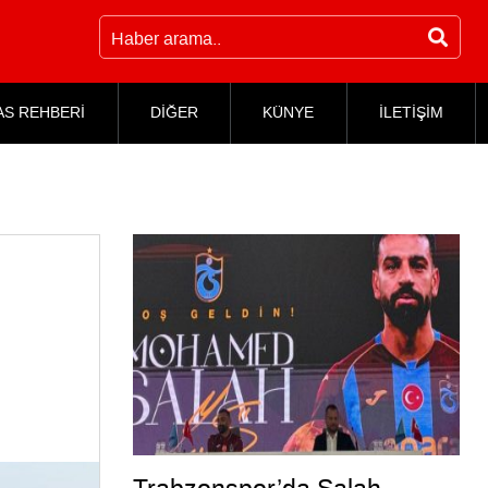
AS REHBERİ
DİĞER
KÜNYE
İLETİŞİM