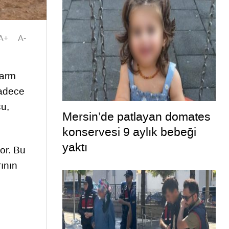
A+
A-
larm
sadece
cu,
Mersin’de patlayan domates
konservesi 9 aylık bebeği
yaktı
or. Bu
rının