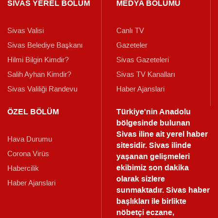
SİVAS YEREL BÖLÜM
MEDYA BÖLÜMÜ
Sivas Valisi
Canlı TV
Sivas Belediye Başkanı
Gazeteler
Hilmi Bilgin Kimdir?
Sivas Gazeteleri
Salih Ayhan Kimdir?
Sivas TV Kanalları
Sivas Valiliği Randevu
Haber Ajanslari
ÖZEL BÖLÜM
Türkiye'nin Anadolu
bölgesinde bulunan
Sivas iline ait yerel haber
Hava Durumu
sitesidir. Sivas ilinde
Corona Virüs
yaşanan gelişmeleri
ekibimiz son dakika
Habercilik
olarak sizlere
Haber Ajanslari
sunmaktadır.
Sivas haber
başlıkları ile birlikte
nöbetçi eczane,