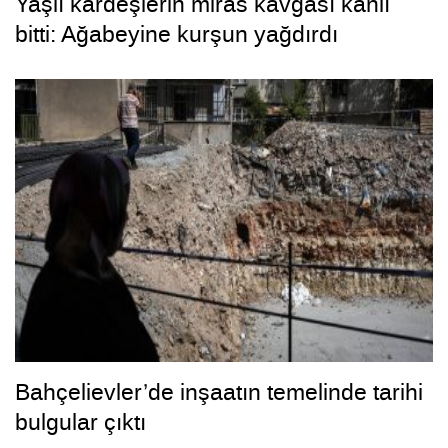
Yaşlı kardeşlerin miras kavgası kanlı
bitti: Ağabeyine kurşun yağdırdı
Bahçelievler’de inşaatın temelinde tarihi
bulgular çıktı