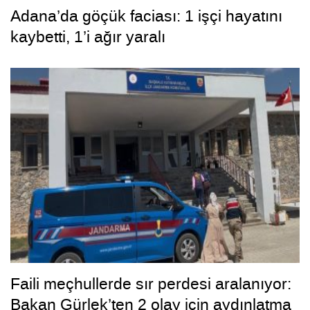
Adana’da göçük faciası: 1 işçi hayatını
kaybetti, 1’i ağır yaralı
Faili meçhullerde sır perdesi aralanıyor:
Bakan Gürlek’ten 2 olay için aydınlatma