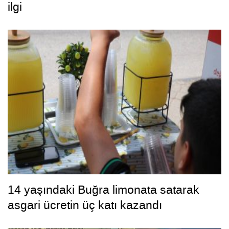
ilgi
14 yaşındaki Buğra limonata satarak
asgari ücretin üç katı kazandı