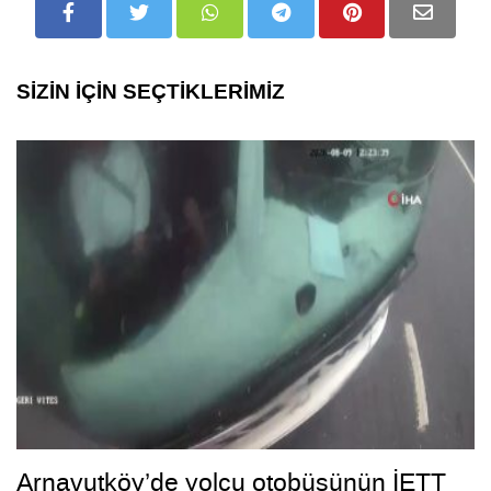
SİZİN İÇİN SEÇTİKLERİMİZ
Arnavutköy’de yolcu otobüsünün İETT